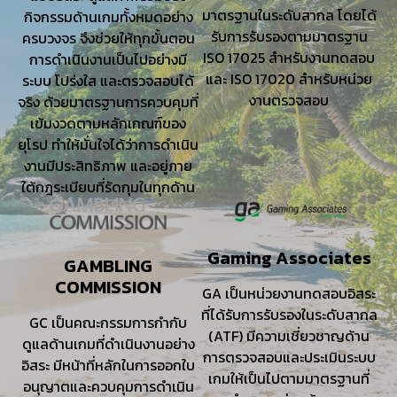
มาตรฐานในระดับสากล โดยได้
กิจกรรมด้านเกมทั้งหมดอย่าง
รับการรับรองตามมาตรฐาน
ครบวงจร จึงช่วยให้ทุกขั้นตอน
ISO 17025 สำหรับงานทดสอบ
การดำเนินงานเป็นไปอย่างมี
และ ISO 17020 สำหรับหน่วย
ระบบ โปร่งใส และตรวจสอบได้
งานตรวจสอบ
จริง ด้วยมาตรฐานการควบคุมที่
เข้มงวดตามหลักเกณฑ์ของ
ยุโรป ทำให้มั่นใจได้ว่าการดำเนิน
งานมีประสิทธิภาพ และอยู่ภาย
ใต้กฎระเบียบที่รัดกุมในทุกด้าน
Gaming Associates
GAMBLING
COMMISSION
GA เป็นหน่วยงานทดสอบอิสระ
ที่ได้รับการรับรองในระดับสากล
GC เป็นคณะกรรมการกำกับ
(ATF) มีความเชี่ยวชาญด้าน
ดูแลด้านเกมที่ดำเนินงานอย่าง
การตรวจสอบและประเมินระบบ
อิสระ มีหน้าที่หลักในการออกใบ
เกมให้เป็นไปตามมาตรฐานที่
อนุญาตและควบคุมการดำเนิน