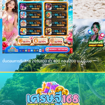
ขั้นตอนการรับสิทธิ์ 20รับ100 ทํา 400 ถอน 200 แบบไม่งง