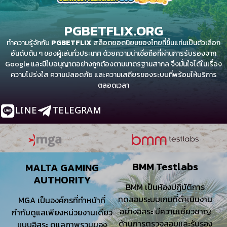
PGBETFLIX.ORG
ทำความรู้จักกับ
PGBETFLIX
สล็อตยอดนิยมของไทยที่ขึ้นแท่นเป็นตัวเลือก
อันดับต้น ๆ ของผู้เล่นทั่วประเทศ ด้วยความน่าเชื่อถือที่ผ่านการรับรองจาก
Google และมีใบอนุญาตอย่างถูกต้องตามมาตรฐานสากล จึงมั่นใจได้ในเรื่อง
ความโปร่งใส ความปลอดภัย และความเสถียรของระบบที่พร้อมให้บริการ
ตลอดเวลา
LINE
TELEGRAM
BMM Testlabs
MALTA GAMING
AUTHORITY
BMM เป็นห้องปฏิบัติการ
ทดสอบระบบเกมที่ดำเนินงาน
MGA เป็นองค์กรที่ทำหน้าที่
อย่างอิสระ มีความเชี่ยวชาญ
กำกับดูแลเพียงหน่วยงานเดียว
ด้านการตรวจสอบและรับรอง
แบบอิสระ ดูแลภาพรวมของ