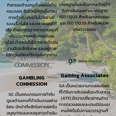
มาตรฐานในระดับสากล โดยได้
กิจกรรมด้านเกมทั้งหมดอย่าง
รับการรับรองตามมาตรฐาน
ครบวงจร จึงช่วยให้ทุกขั้นตอน
ISO 17025 สำหรับงานทดสอบ
การดำเนินงานเป็นไปอย่างมี
และ ISO 17020 สำหรับหน่วย
ระบบ โปร่งใส และตรวจสอบได้
งานตรวจสอบ
จริง ด้วยมาตรฐานการควบคุมที่
เข้มงวดตามหลักเกณฑ์ของ
ยุโรป ทำให้มั่นใจได้ว่าการดำเนิน
งานมีประสิทธิภาพ และอยู่ภาย
ใต้กฎระเบียบที่รัดกุมในทุกด้าน
Gaming Associates
GAMBLING
COMMISSION
GA เป็นหน่วยงานทดสอบอิสระ
ที่ได้รับการรับรองในระดับสากล
GC เป็นคณะกรรมการกำกับ
(ATF) มีความเชี่ยวชาญด้าน
ดูแลด้านเกมที่ดำเนินงานอย่าง
การตรวจสอบและประเมินระบบ
อิสระ มีหน้าที่หลักในการออกใบ
เกมให้เป็นไปตามมาตรฐานที่
อนุญาตและควบคุมการดำเนิน