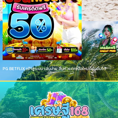
PG BETFLIX เข้าสู่ระบบ เล่นง่าย ลื่นหัวแตก มือใหม่ก็ยังยิ้มได้