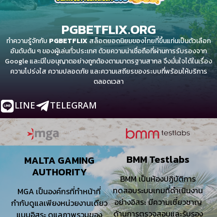
PGBETFLIX.ORG
ทำความรู้จักกับ
PGBETFLIX
สล็อตยอดนิยมของไทยที่ขึ้นแท่นเป็นตัวเลือก
อันดับต้น ๆ ของผู้เล่นทั่วประเทศ ด้วยความน่าเชื่อถือที่ผ่านการรับรองจาก
Google และมีใบอนุญาตอย่างถูกต้องตามมาตรฐานสากล จึงมั่นใจได้ในเรื่อง
ความโปร่งใส ความปลอดภัย และความเสถียรของระบบที่พร้อมให้บริการ
ตลอดเวลา
LINE
TELEGRAM
BMM Testlabs
MALTA GAMING
AUTHORITY
BMM เป็นห้องปฏิบัติการ
ทดสอบระบบเกมที่ดำเนินงาน
MGA เป็นองค์กรที่ทำหน้าที่
อย่างอิสระ มีความเชี่ยวชาญ
กำกับดูแลเพียงหน่วยงานเดียว
ด้านการตรวจสอบและรับรอง
แบบอิสระ ดูแลภาพรวมของ