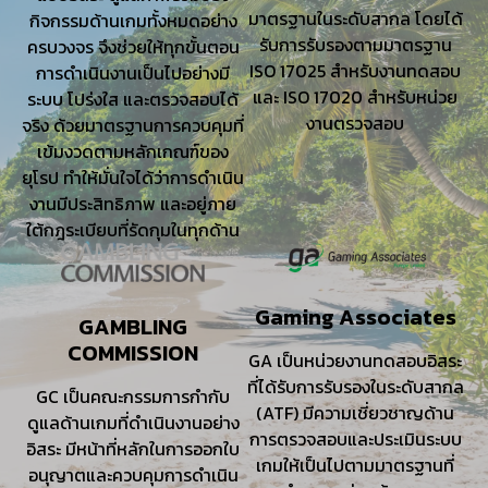
มาตรฐานในระดับสากล โดยได้
กิจกรรมด้านเกมทั้งหมดอย่าง
รับการรับรองตามมาตรฐาน
ครบวงจร จึงช่วยให้ทุกขั้นตอน
ISO 17025 สำหรับงานทดสอบ
การดำเนินงานเป็นไปอย่างมี
และ ISO 17020 สำหรับหน่วย
ระบบ โปร่งใส และตรวจสอบได้
งานตรวจสอบ
จริง ด้วยมาตรฐานการควบคุมที่
เข้มงวดตามหลักเกณฑ์ของ
ยุโรป ทำให้มั่นใจได้ว่าการดำเนิน
งานมีประสิทธิภาพ และอยู่ภาย
ใต้กฎระเบียบที่รัดกุมในทุกด้าน
Gaming Associates
GAMBLING
COMMISSION
GA เป็นหน่วยงานทดสอบอิสระ
ที่ได้รับการรับรองในระดับสากล
GC เป็นคณะกรรมการกำกับ
(ATF) มีความเชี่ยวชาญด้าน
ดูแลด้านเกมที่ดำเนินงานอย่าง
การตรวจสอบและประเมินระบบ
อิสระ มีหน้าที่หลักในการออกใบ
เกมให้เป็นไปตามมาตรฐานที่
อนุญาตและควบคุมการดำเนิน