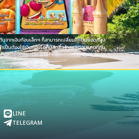
้นจากเงินก้อนเล็กๆ ก็สามารถเปลี่ยนให้เป็นยอดที่สูง
ป็นต้องใช้เงินก้อนโตก็มีสิทธิ์สร้างผลตอบแทนที่คุ้ม
LINE
TELEGRAM