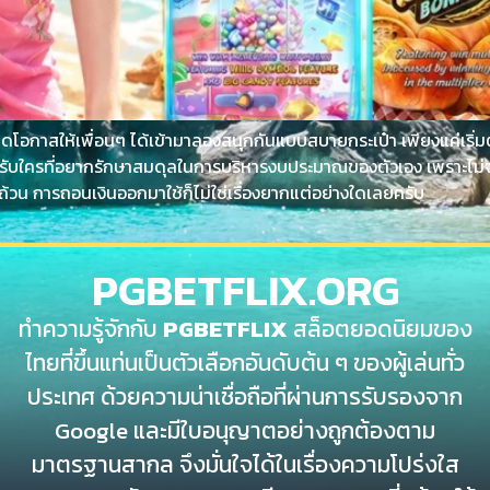
โอกาสให้เพื่อนๆ ได้เข้ามาลองสนุกกันแบบสบายกระเป๋า เพียงแค่เริ่มต
สำหรับใครที่อยากรักษาสมดุลในการบริหารงบประมาณของตัวเอง เพราะไม่จำเ
ถ้วน การถอนเงินออกมาใช้ก็ไม่ใช่เรื่องยากแต่อย่างใดเลยครับ
PGBETFLIX.ORG
ทำความรู้จักกับ
PGBETFLIX
สล็อตยอดนิยมของ
ไทยที่ขึ้นแท่นเป็นตัวเลือกอันดับต้น ๆ ของผู้เล่นทั่ว
ประเทศ ด้วยความน่าเชื่อถือที่ผ่านการรับรองจาก
Google และมีใบอนุญาตอย่างถูกต้องตาม
มาตรฐานสากล จึงมั่นใจได้ในเรื่องความโปร่งใส