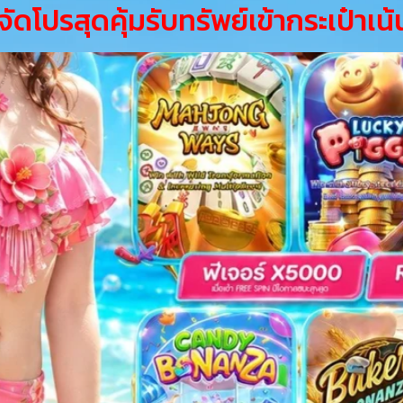
โปรสุดคุ้มรับทรัพย์เข้ากระเป๋าเน